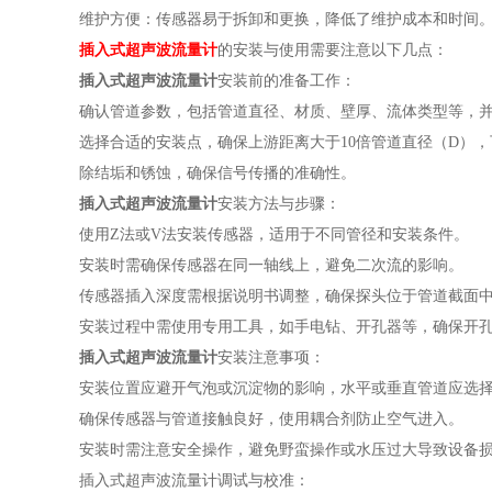
维护方便：传感器易于拆卸和更换，降低了维护成本和时间
插入式超声波流量计
的安装与使用需要注意以下几点：
插入式超声波流量计
安装前的准备工作：
确认管道参数，包括管道直径、材质、壁厚、流体类型等，
选择合适的安装点，确保上游距离大于10倍管道直径（D）
除结垢和锈蚀，确保信号传播的准确性。
插入式超声波流量计
安装方法与步骤：
使用Z法或V法安装传感器，适用于不同管径和安装条件。
安装时需确保传感器在同一轴线上，避免二次流的影响。
传感器插入深度需根据说明书调整，确保探头位于管道截面
安装过程中需使用专用工具，如手电钻、开孔器等，确保开
插入式超声波流量计
安装注意事项：
安装位置应避开气泡或沉淀物的影响，水平或垂直管道应选
确保传感器与管道接触良好，使用耦合剂防止空气进入。
安装时需注意安全操作，避免野蛮操作或水压过大导致设备
插入式超声波流量计调试与校准：