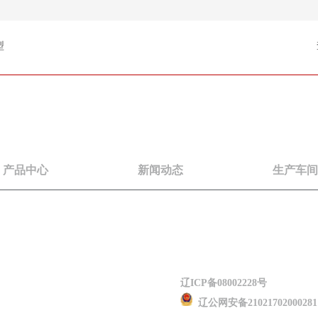
型
产品中心
新闻动态
生产车间
公司地址：
大连市保税区海宁路15号
备案号：
信同号)
辽ICP备08002228号
信同号)
辽公网安备21021702000281